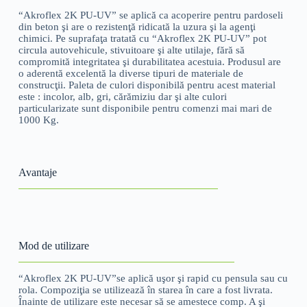
“Akroflex 2K PU-UV” se aplică ca acoperire pentru pardoseli
din beton şi are o rezistenţă ridicată la uzura şi la agenţi
chimici. Pe suprafaţa tratată cu “Akroflex 2K PU-UV” pot
circula autovehicule, stivuitoare şi alte utilaje, fără să
compromită integritatea şi durabilitatea acestuia. Produsul are
o aderentă excelentă la diverse tipuri de materiale de
construcţii. Paleta de culori disponibilă pentru acest material
este : incolor, alb, gri, cărămiziu dar şi alte culori
particularizate sunt disponibile pentru comenzi mai mari de
1000 Kg.
Avantaje
Mod de utilizare
“Akroflex 2K PU-UV”se aplică uşor şi rapid cu pensula sau cu
rola. Compoziţia se utilizează în starea în care a fost livrata.
Înainte de utilizare este necesar să se amestece comp. A şi