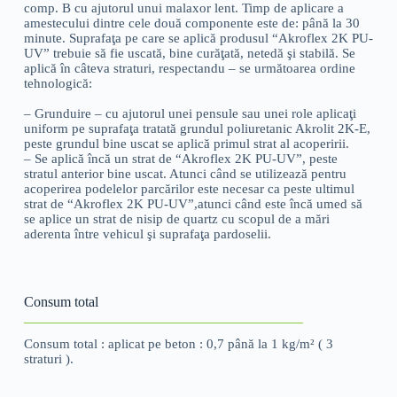
comp. B cu ajutorul unui malaxor lent. Timp de aplicare a
amestecului dintre cele două componente este de: până la 30
minute. Suprafaţa pe care se aplică produsul “Akroflex 2K PU-
UV” trebuie să fie uscată, bine curăţată, netedă şi stabilă. Se
aplică în câteva straturi, respectandu – se următoarea ordine
tehnologică:
– Grunduire – cu ajutorul unei pensule sau unei role aplicaţi
uniform pe suprafaţa tratată grundul poliuretanic Akrolit 2K-E,
peste grundul bine uscat se aplică primul strat al acoperirii.
– Se aplică încă un strat de “Akroflex 2K PU-UV”, peste
stratul anterior bine uscat. Atunci când se utilizează pentru
acoperirea podelelor parcărilor este necesar ca peste ultimul
strat de “Akroflex 2K PU-UV”,atunci când este încă umed să
se aplice un strat de nisip de quartz cu scopul de a mări
aderenta între vehicul şi suprafaţa pardoselii.
Consum total
Consum total : aplicat pe beton : 0,7 până la 1 kg/m² ( 3
straturi ).