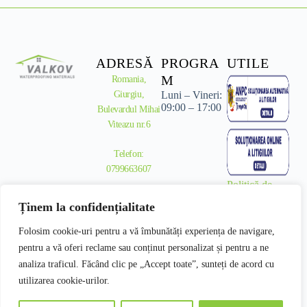
ADRESĂ
PROGRA
UTILE
M
Romania,
Giurgiu,
Luni – Vineri:
09:00 – 17:00
Bulevardul Mihai
Viteazu nr.6
Telefon:
0799663607
Politică de
confidențialitate
CREATIVE
Ținem la confidențialitate
Termeni și
SOLUTIONS
condiții
COMPANY SRL
Folosim cookie-uri pentru a vă îmbunătăți experiența de navigare,
pentru a vă oferi reclame sau conținut personalizat și pentru a ne
C.U.I. 37073362
analiza traficul. Făcând clic pe „Accept toate”, sunteți de acord cu
utilizarea cookie-urilor.
J52/75/2017